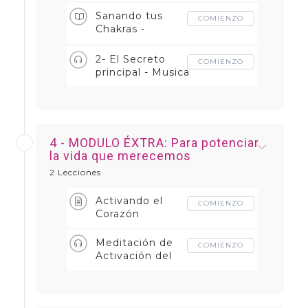
Sanando tus
COMIENZO
Chakras -
Afirmaciones de
poder
2- El Secreto
COMIENZO
principal - Musica
Aúrea - 1.618 Hz
4 - MODULO ÉXTRA: Para potenciar
la vida que merecemos
2 Lecciones
Activando el
COMIENZO
Corazón
Meditación de
COMIENZO
Activación del
Corazón