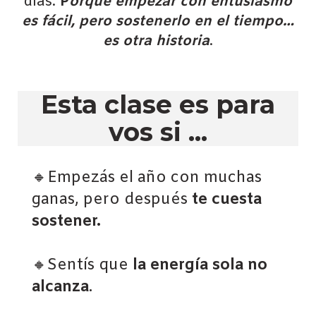
días.
P
orque empezar con entusiasmo
es fácil, pero sostenerlo en el tiempo…
es otra historia
.
Esta clase es para
vos si ...
🔸Empezás el año con muchas
ganas, pero después
te cuesta
sostener.
🔸Sentís que
la energía sola no
alcanza
.