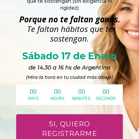
que te sostengan (sin exigencia ni
rigidez)
Porque no te faltan ganas.
Te faltan hábitos que te
sostengan.
Sábado 17 de Enero
de 14.30 a 16 hs de Argentina
(Mira la hora en tu ciudad más abajo)
0
0
0
0
0
0
0
0
DAYS
HOURS
MINUTES
SECONDS
SI, QUIERO
REGISTRARME