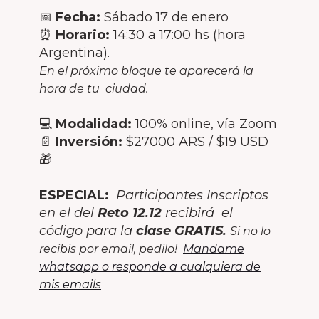
📅
Fecha:
Sábado 17 de enero
⏰
Horario:
14:30 a 17:00 hs (hora
Argentina).
En el próximo bloque te aparecerá la
hora de tu ciudad.
💻
Modalidad:
100% online, vía Zoom
📄
Inversión:
$27000 ARS / $19 USD
🎁
ESPECIAL:
Participantes Inscriptos
en el del
Reto 12.12
recibirá el
código para la
clase GRATIS.
Si no lo
recibis por email, pedilo!
Mandame
whatsapp o responde a cualquiera de
mis emails